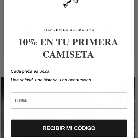
Haz el pedido hoy y recíbelo el
miércoles, 12 de agosto de 2026
BIENVENIDO AL ARCHIVO
10% EN TU PRIMERA
Pedido
Envío
Llegada
9 ago.
10 ago.
12 ago.
CAMISETA
Cada pieza es única.
Una unidad, una historia, una oportunidad.
Email
RECIBIR MI CÓDIGO