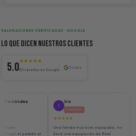
VALORACIONES VERIFICADAS · GOOGLE
Lo que dicen nuestros clientes
5.0
Google
85 reseñas en Google
ernández
Iris
OL
I
✦ NUEVO
Camis
per
Una tienda muy bien equipada, me
excel
gó el pedido al
llevé una equipación de Real