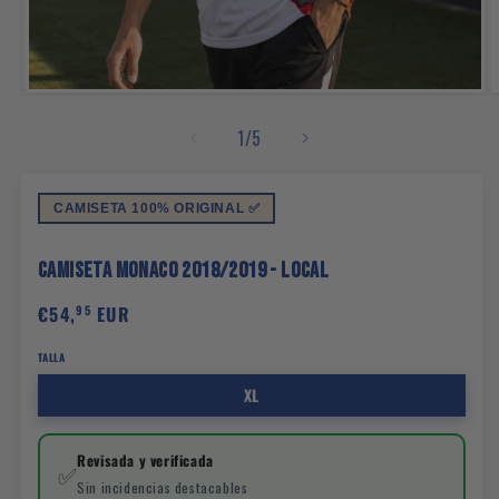
Abrir
elemento
multimedia
1
/
5
1
en
una
ventana
modal
CAMISETA 100% ORIGINAL ✅
Camiseta Monaco 2018/2019 - Local
Precio
€54,
EUR
95
habitual
TALLA
XL
Revisada y verificada
✅
Sin incidencias destacables