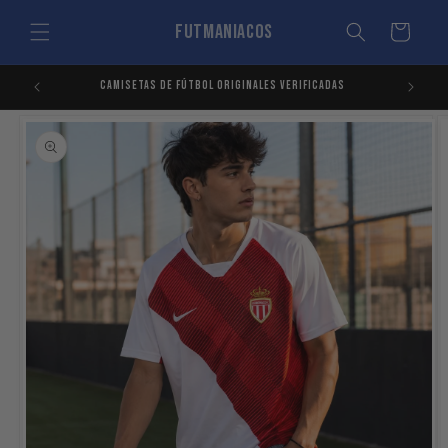
Ir
directamente
Futmaniacos
Carrito
al contenido
CAMISETAS DE FÚTBOL ORIGINALES VERIFICADAS
ENVÍO 72 
Ir
directamente
a la
información
del producto